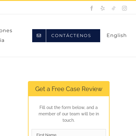
Facebook
Yelp
TikTok
Inst
iones
s
English
CONTÁCTENOS
ia
Get a Free Case Review
Fill out the form below, and a
member of our team will be in
touch.
First