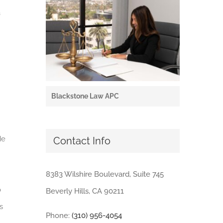
a
Blackstone Law APC
de
Contact Info
8383 Wilshire Boulevard, Suite 745
o
Beverly Hills, CA 90211
s
Phone:
(310) 956-4054