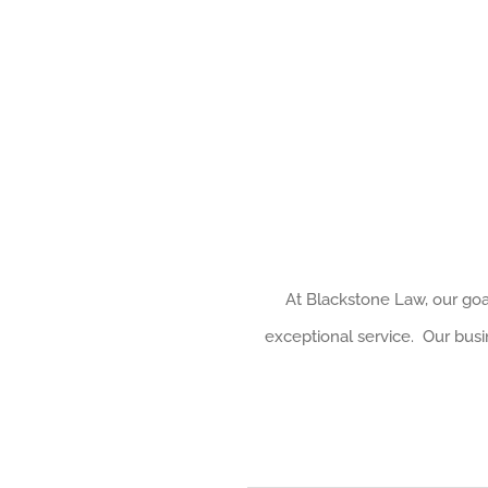
At Blackstone Law, our goal
exceptional service. Our busin
Nombre
*