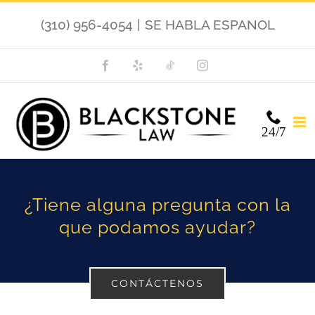
Skip
(310) 956-4054
|
SE HABLA ESPANOL
to
content
Facebook
Yelp
TikTok
Instagram
24/7
¿Tiene alguna pregunta con la
que podamos ayudar?
CONTÁCTENOS