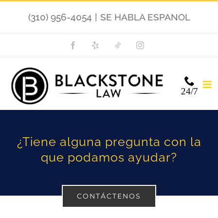
Skip
(310) 956-4054
|
SE HABLA ESPANOL
to
content
Facebook
Yelp
TikTok
Instagram
24/7
¿Tiene alguna pregunta con la
que podamos ayudar?
CONTÁCTENOS